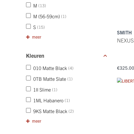
M
(13)
M (56-59cm)
(1)
S
(15)
SMITH
meer
NEXUS
Kleuren
€325.0
010 Matte Black
(4)
0TB Matte Slate
(1)
1II Slime
(1)
1ML Habanero
(1)
9KS Matte Black
(2)
meer