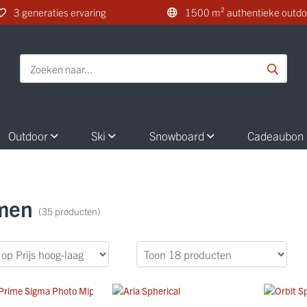
3 generaties ervaring
1500 m² authentieke outdo
Outdoor
Ski
Snowboard
Cadeaubon
men
(35 producten)