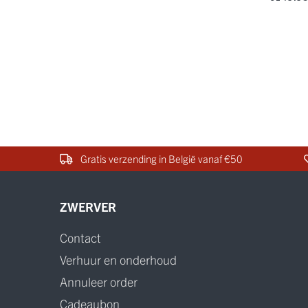
Gratis verzending in België vanaf €50
ZWERVER
Contact
Verhuur en onderhoud
Annuleer order
Cadeaubon