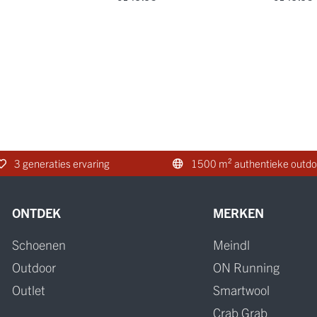
3 generaties ervaring
1500 m² authentieke outdo
ONTDEK
MERKEN
Schoenen
Meindl
Outdoor
ON Running
Outlet
Smartwool
Crab Grab