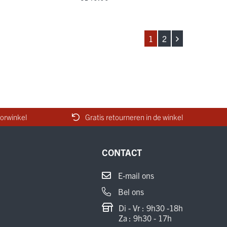
1
2
orwinkel
Gratis retourneren in de winkel
CONTACT
E-mail ons
Bel ons
Di - Vr : 9h30 -18h
Za : 9h30 - 17h