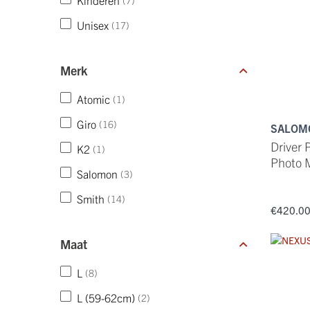
Kinderen
(7)
Unisex
(17)
Merk
Atomic
(1)
Giro
(16)
SALOM
Driver 
K2
(1)
Photo 
Salomon
(3)
Smith
(14)
€420.0
Maat
L
(8)
L (59-62cm)
(2)