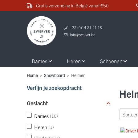
Gratis verzending in België vanaf €50
+32 (0)14 21 21 18
info@zwerver.be
Dames
Heren
Schoenen
Home
>
Snowboard
>
Helmen
Verfijn je zoekopdracht
Hel
Geslacht
Dames
(10)
Heren
(1)