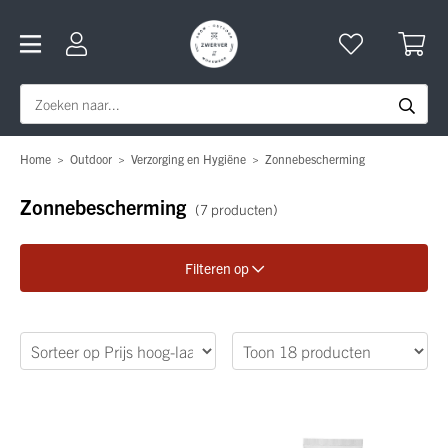
Home
>
Outdoor
>
Verzorging en Hygiëne
>
Zonnebescherming
Zonnebescherming
(7 producten)
Filteren op
Verfijn je zoekopdracht
Geslacht
Merk