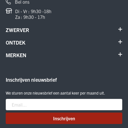
Bel ons
Di - Vr : 9h30 -18h
Za : 9h30 - 17h
ZWERVER
Contact
ONTDEK
Verhuur en onderhoud
Schoenen
MERKEN
Annuleer order
Outdoor
Cadeaubon
Meindl
Outlet
ON Running
Inschrijven nieuwsbrief
Smartwool
Crab Grab
We sturen onze nieuwsbrief een aantal keer per maand uit.
Nitro
Peak Performance
Patagonia
Inschrijven