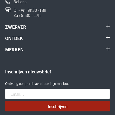
Bel ons
Di - Vr : 9h30 -18h
Za : 9h30 - 17h
ZWERVER
Contact
ONTDEK
Verhuur en onderhoud
Schoenen
MERKEN
Annuleer order
Outdoor
Cadeaubon
Meindl
Outlet
ON Running
Inschrijven nieuwsbrief
Smartwool
Crab Grab
Ontvang een portie avontuur in je mailbox.
Nitro
Peak Performance
Patagonia
Inschrijven