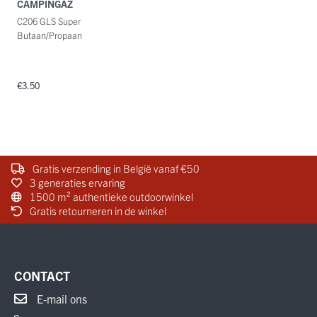
CAMPINGAZ
C206 GLS Super
Butaan/Propaan
€3.50
Gratis verzending in België vanaf €50
3 generaties ervaring
1500 m² authentieke outdoorwinkel
Gratis retourneren in de winkel
CONTACT
E-mail ons