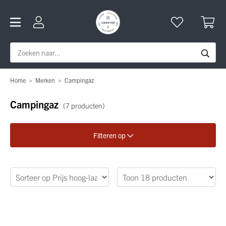
Home
>
Merken
>
Campingaz
Campingaz
(7 producten)
Filteren op
Verfijn je zoekopdracht