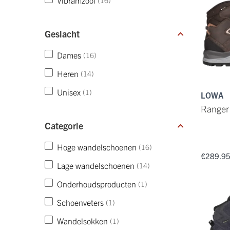
Vibramzool
(16)
Geslacht
Dames
(16)
Heren
(14)
Unisex
(1)
LOWA
Ranger
Categorie
Hoge wandelschoenen
(16)
€289.9
Lage wandelschoenen
(14)
Onderhoudsproducten
(1)
Schoenveters
(1)
Wandelsokken
(1)