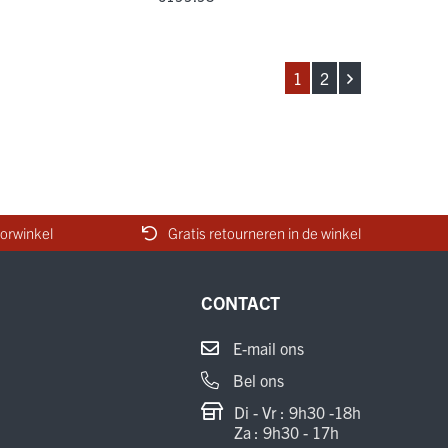
1
2
orwinkel
Gratis retourneren in de winkel
CONTACT
E-mail ons
Bel ons
Di - Vr : 9h30 -18h
Za : 9h30 - 17h