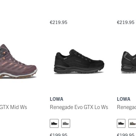
5
€219.95
€219.95
LOWA
LOWA
 GTX Mid Ws
Renegade Evo GTX Lo Ws
Renegad
5
€199.95
€199.95