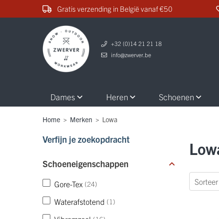
Gratis verzending in België vanaf €50
+32 (0)14 21 21 18
info@zwerver.be
Dames
Heren
Schoenen
Home
>
Merken
>
Lowa
Verfijn je zoekopdracht
Low
Schoeneigenschappen
Gore-Tex
(24)
Waterafstotend
(1)