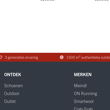
3 generaties ervaring
1500 m² authentieke outdo
ONTDEK
MERKEN
Schoenen
Meindl
Outdoor
ON Running
Outlet
Smartwool
Crab Grab