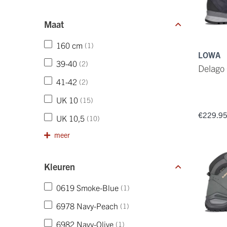
Maat
160 cm
(1)
LOWA
39-40
(2)
Delago
41-42
(2)
UK 10
(15)
€229.9
UK 10,5
(10)
meer
Kleuren
0619 Smoke-Blue
(1)
6978 Navy-Peach
(1)
6982 Navy-Olive
(1)