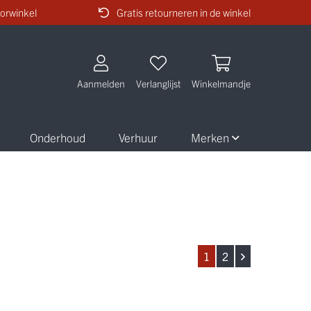
orwinkel
Gratis retourneren in de winkel
Aanmelden
Verlanglijst
Winkelmandje
Onderhoud
Verhuur
Merken
1
2