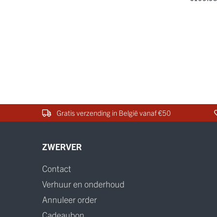
Gratis verzending in België vanaf €50
ZWERVER
Contact
Verhuur en onderhoud
Annuleer order
Cadeaubon