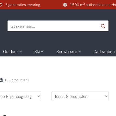
3 generaties ervaring
1500 m² authentieke outdo
Outdoor
Ski
Snowboard
Cadeaubon
a
(33 producten)