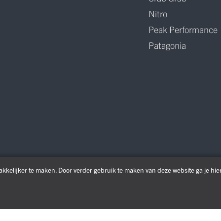
Nitro
Peak Performance
Patagonia
kkelijker te maken. Door verder gebruik te maken van deze website ga je hi
Algemene voorwaarden
Privacy & Cookie Policy
Disclaimer
Copyright © 2026. All Rights Reserved | Powered by
Tilroy