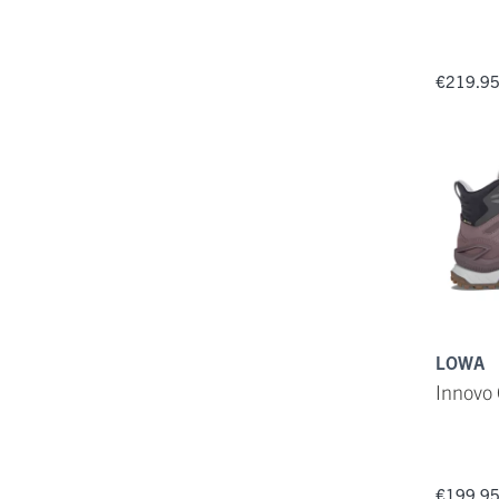
€219.9
LOWA
Innovo
€199.9