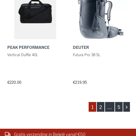
PEAK PERFORMANCE
DEUTER
Vertical Duffle 40L
Futura Pro 38 SL
€220.00
€219.95
1
2
...
5
Gratis verzending in België vanaf €50