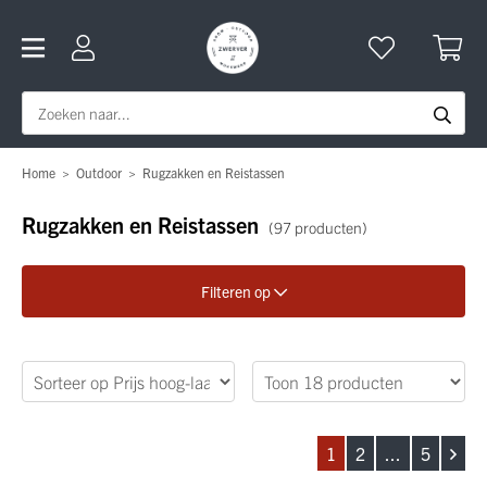
Home
>
Outdoor
>
Rugzakken en Reistassen
Rugzakken en Reistassen
(97 producten)
Filteren op
Verfijn je zoekopdracht
Geslacht
1
2
...
5
Merk