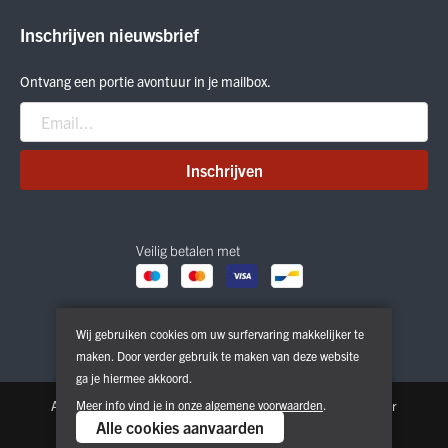
ON Running
Inschrijven nieuwsbrief
Smartwool
Crab Grab
Ontvang een portie avontuur in je mailbox.
Nitro
Peak Performance
Patagonia
Inschrijven
Veilig betalen met
Wij gebruiken cookies om uw surfervaring makkelijker te
maken. Door verder gebruik te maken van deze website
ga je hiermee akkoord.
Algemene voorwaarden
Meer info vind je in onze
Privacy & Cookie Policy
algemene voorwaarden
.
Disclaimer
Alle cookies aanvaarden
Copyright © 2026. All Rights Reserved | Powered by
Tilroy