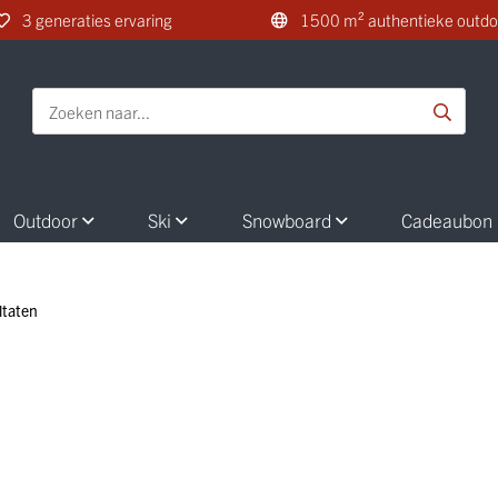
3 generaties ervaring
1500 m² authentieke outdo
Outdoor
Ski
Snowboard
Cadeaubon
ltaten