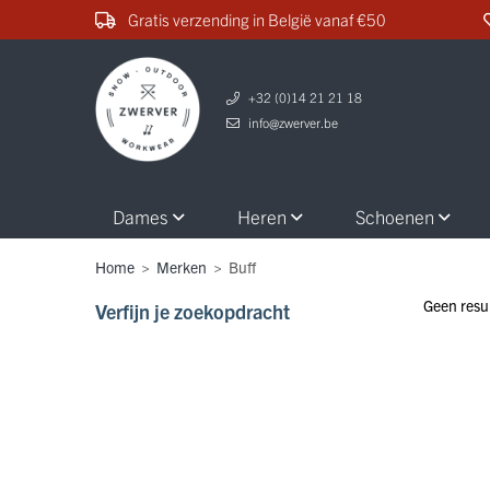
Gratis verzending in België vanaf €50
+32 (0)14 21 21 18
info@zwerver.be
Dames
Heren
Schoenen
Home
>
Merken
>
Buff
Geen resu
Verfijn je zoekopdracht