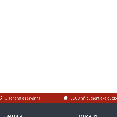
3 generaties ervaring
1500 m² authentieke outdo
ONTDEK
MERKEN