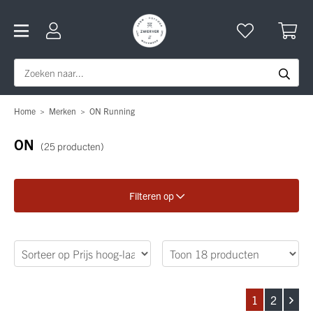
Home
>
Merken
>
ON Running
ON
(25 producten)
Filteren op
Verfijn je zoekopdracht
Geslacht
1
2
Categorie