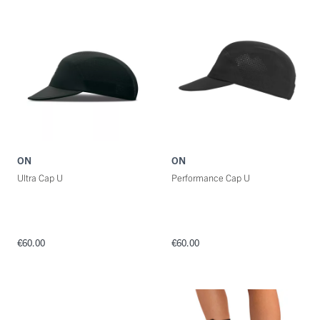
ON
ON
Ultra Cap U
Performance Cap U
€60.00
€60.00