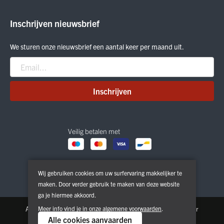
Outlet
ON Running
Inschrijven nieuwsbrief
Smartwool
Crab Grab
We sturen onze nieuwsbrief een aantal keer per maand uit.
Nitro
Peak Performance
Patagonia
Inschrijven
Veilig betalen met
Wij gebruiken cookies om uw surfervaring makkelijker te
maken. Door verder gebruik te maken van deze website
ga je hiermee akkoord.
Algemene voorwaarden
Meer info vind je in onze
Privacy & Cookie Policy
algemene voorwaarden
.
Disclaimer
Alle cookies aanvaarden
Copyright © 2026. All Rights Reserved | Powered by
Tilroy