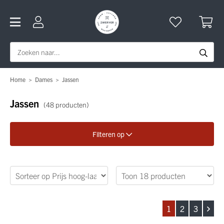
Home
>
Dames
>
Jassen
Jassen
(48 producten)
Filteren op
Verfijn je zoekopdracht
Geslacht
1
2
3
Merk