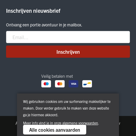
ON Running
Inschrijven nieuwsbrief
Smartwool
Crab Grab
Ontvang een portie avontuur in je mailbox.
Nitro
Peak Performance
Patagonia
Inschrijven
Veilig betalen met
Wij gebruiken cookies om uw surfervaring makkelijker te
maken. Door verder gebruik te maken van deze website
ga je hiermee akkoord.
Algemene voorwaarden
Meer info vind je in onze
Privacy & Cookie Policy
algemene voorwaarden
.
Disclaimer
Alle cookies aanvaarden
Copyright © 2026. All Rights Reserved | Powered by
Tilroy