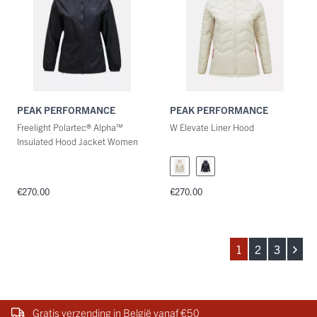
PEAK PERFORMANCE
PEAK PERFORMANCE
Freelight Polartec® Alpha™
W Elevate Liner Hood
Insulated Hood Jacket Women
€270.00
€270.00
1
2
3
Gratis verzending in België vanaf €50