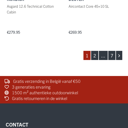
Asgard 12.6 Technical Cotton
Aircontact Core 45+10 SL
Cabin
€279.95
€269.95
1
2
...
7
Gratis verzending in België vanaf €50
3 generaties ervaring
1500 m² authentieke outdoorwinkel
Gratis retourneren in de winkel
CONTACT