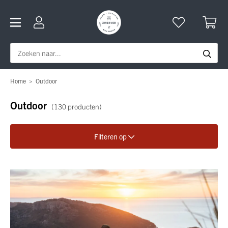
Home
>
Outdoor
Outdoor
(130 producten)
Filteren op
Verfijn je zoekopdracht
Geslacht
Merk