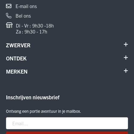
E-mail ons
Bel ons
Di - Vr : 9h30 -18h
Za : 9h30 - 17h
ZWERVER
Contact
ONTDEK
Verhuur en onderhoud
Schoenen
MERKEN
Annuleer order
Outdoor
Cadeaubon
Meindl
Outlet
ON Running
Inschrijven nieuwsbrief
Smartwool
Crab Grab
Ontvang een portie avontuur in je mailbox.
Nitro
Peak Performance
Patagonia