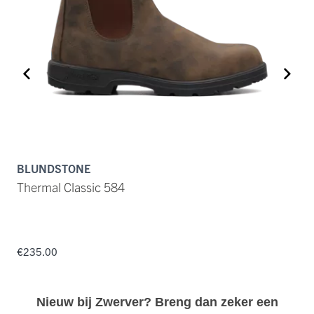
BLUNDSTONE
B
Thermal Classic 584
T
€235.00
€
Nieuw bij Zwerver? Breng dan zeker een