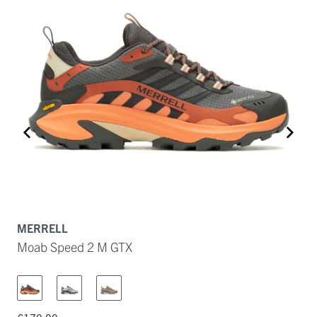
MERRELL
L
Moab Speed 2 M GTX
I
€