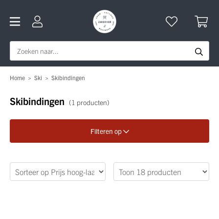
Home
>
Ski
>
Skibindingen
Skibindingen
(1 producten)
Filteren op
Verfijn je zoekopdracht
Maat