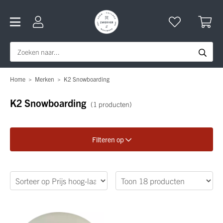
Home
>
Merken
>
K2 Snowboarding
K2 Snowboarding
(1 producten)
Filteren op
Verfijn je zoekopdracht
Kleuren