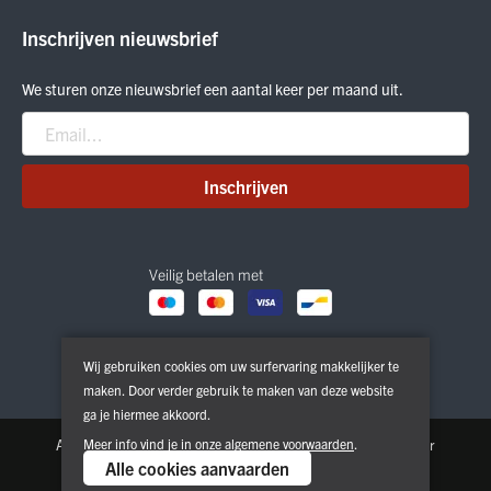
ON Running
Inschrijven nieuwsbrief
Smartwool
Crab Grab
We sturen onze nieuwsbrief een aantal keer per maand uit.
Nitro
Peak Performance
Patagonia
Inschrijven
Veilig betalen met
Wij gebruiken cookies om uw surfervaring makkelijker te
maken. Door verder gebruik te maken van deze website
ga je hiermee akkoord.
Algemene voorwaarden
Meer info vind je in onze
Privacy & Cookie Policy
algemene voorwaarden
.
Disclaimer
Alle cookies aanvaarden
Copyright © 2026. All Rights Reserved | Powered by
Tilroy