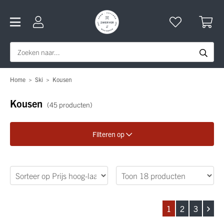
Home
>
Ski
>
Kousen
Kousen
(45 producten)
Filteren op
Verfijn je zoekopdracht
Geslacht
1
2
3
Merk