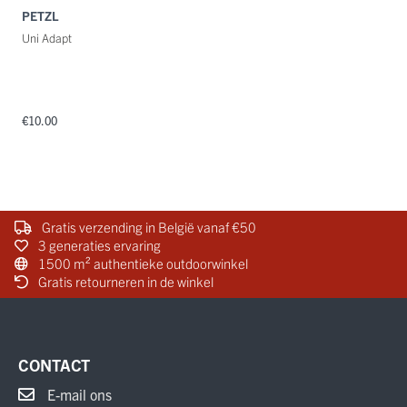
PETZL
Uni Adapt
€10.00
Gratis verzending in België vanaf €50
3 generaties ervaring
1500 m² authentieke outdoorwinkel
Gratis retourneren in de winkel
CONTACT
E-mail ons