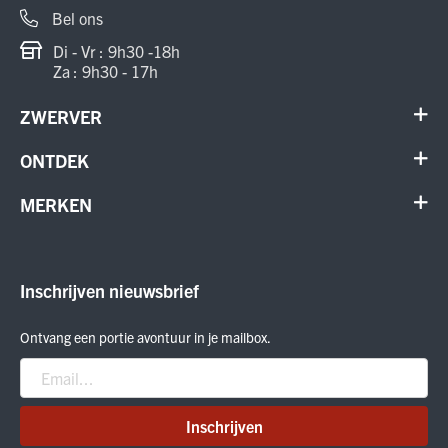
Bel ons
Di - Vr : 9h30 -18h
Za : 9h30 - 17h
ZWERVER
Contact
ONTDEK
Verhuur en onderhoud
Schoenen
MERKEN
Annuleer order
Outdoor
Cadeaubon
Meindl
Outlet
ON Running
Inschrijven nieuwsbrief
Smartwool
Crab Grab
Ontvang een portie avontuur in je mailbox.
Nitro
Peak Performance
Patagonia
Inschrijven