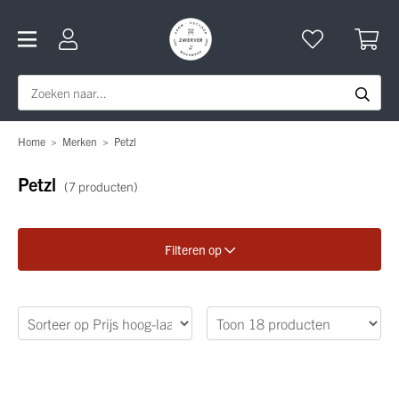
Home
>
Merken
>
Petzl
Petzl
(7 producten)
Filteren op
Verfijn je zoekopdracht
Geslacht
Categorie