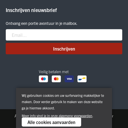
ON Running
Inschrijven nieuwsbrief
Smartwool
Crab Grab
Ontvang een portie avontuur in je mailbox.
Nitro
Peak Performance
Patagonia
Inschrijven
Veilig betalen met
Wij gebruiken cookies om uw surfervaring makkelijker te
maken. Door verder gebruik te maken van deze website
ga je hiermee akkoord.
Algemene voorwaarden
Meer info vind je in onze
Privacy & Cookie Policy
algemene voorwaarden
.
Disclaimer
Alle cookies aanvaarden
Copyright © 2026. All Rights Reserved | Powered by
Tilroy