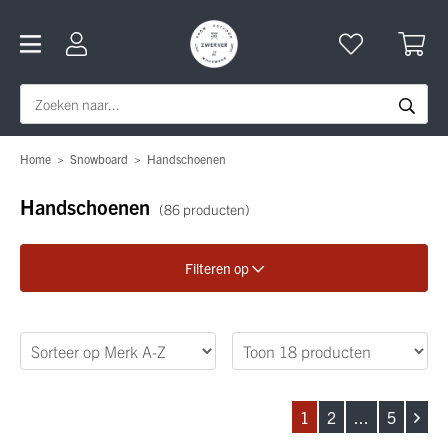
Home
>
Snowboard
>
Handschoenen
Handschoenen
(86 producten)
Filteren op
Verfijn je zoekopdracht
Geslacht
1
2
...
5
Merk