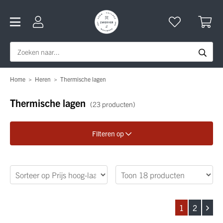
Home
>
Heren
>
Thermische lagen
Thermische lagen
(23 producten)
Filteren op
Verfijn je zoekopdracht
Merk
1
2
Categorie