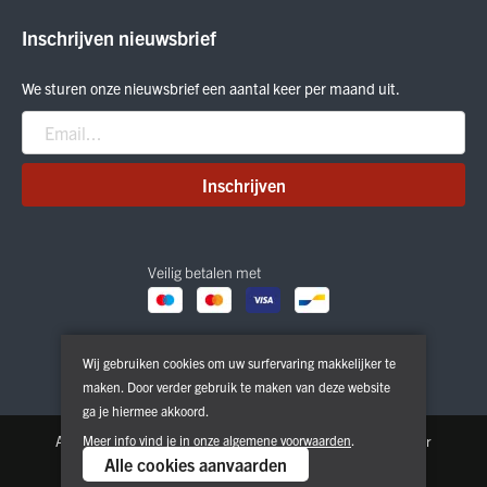
ON Running
Inschrijven nieuwsbrief
Smartwool
Crab Grab
We sturen onze nieuwsbrief een aantal keer per maand uit.
Nitro
Peak Performance
Patagonia
Inschrijven
Veilig betalen met
Wij gebruiken cookies om uw surfervaring makkelijker te
maken. Door verder gebruik te maken van deze website
ga je hiermee akkoord.
Algemene voorwaarden
Meer info vind je in onze
Privacy & Cookie Policy
algemene voorwaarden
.
Disclaimer
Alle cookies aanvaarden
Copyright © 2026. All Rights Reserved | Powered by
Tilroy