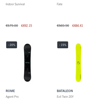
Indoor Survival
Fate
€579.00
€569.90
€492.15
€484.41
- 20
%
- 15
%
ROME
BATALEON
Agent Pro
Evil Twin 20Y