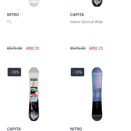
NITRO
CAPITA
T1
Indoor Survival Wide
€579.90
€579.00
€492.91
€492.15
- 15
%
- 15
%
CAPITA
NITRO