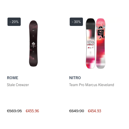
- 20
%
- 30
%
ROME
NITRO
Stale Crewzer
Team Pro Marcus Kleveland
€569.95
€649.90
€455.96
€454.93