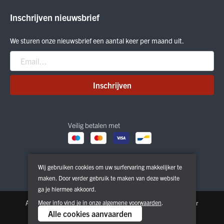
ON Running
Inschrijven nieuwsbrief
Smartwool
Crab Grab
We sturen onze nieuwsbrief een aantal keer per maand uit.
Nitro
Peak Performance
Patagonia
Inschrijven
Veilig betalen met
Wij gebruiken cookies om uw surfervaring makkelijker te
maken. Door verder gebruik te maken van deze website
ga je hiermee akkoord.
Algemene voorwaarden
Meer info vind je in onze
Privacy & Cookie Policy
algemene voorwaarden
.
Disclaimer
Alle cookies aanvaarden
Copyright © 2026. All Rights Reserved | Powered by
Tilroy