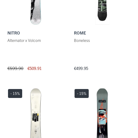
NITRO
ROME
Alternator x Volcom
Boneless
€599.90
€509.91
€499.95
- 15
%
- 15
%