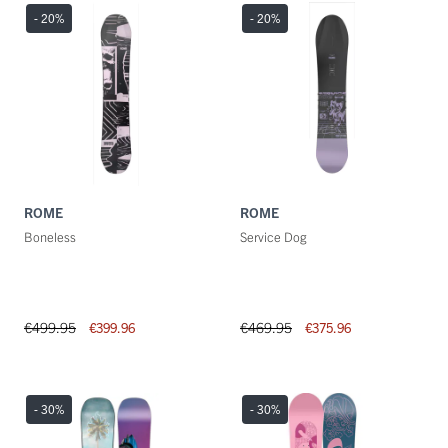
- 20
%
- 20
%
ROME
ROME
Boneless
Service Dog
€499.95
€469.95
€399.96
€375.96
- 30
%
- 30
%