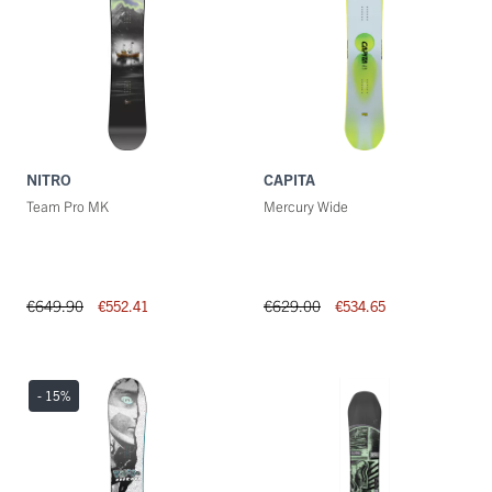
NITRO
CAPITA
Team Pro MK
Mercury Wide
€649.90
€629.00
€552.41
€534.65
- 15
%