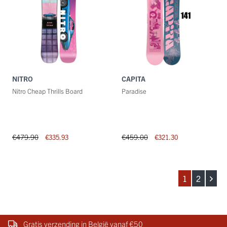
NITRO
CAPITA
Nitro Cheap Thrills Board
Paradise
€479.90
€459.00
€335.93
€321.30
1
2
Gratis verzending in België vanaf €50