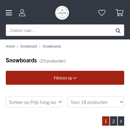
Home
>
Snowboard
>
Snowboards
Snowboards
(23 producten)
Filteren op
Verfijn je zoekopdracht
Geslacht
1
2
Merk