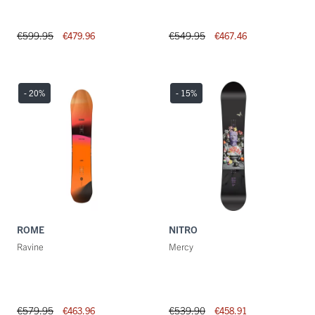
€599.95
€549.95
€479.96
€467.46
- 20
%
- 15
%
ROME
NITRO
Ravine
Mercy
€579.95
€539.90
€463.96
€458.91