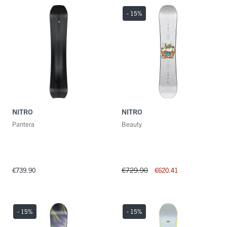
Categorie
- 15
%
Maat
Kleuren
NITRO
NITRO
Pantera
Beauty
€729.90
€739.90
€620.41
- 15
%
- 15
%