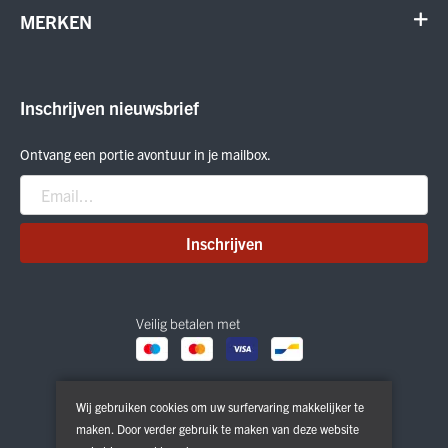
Verhuur en onderhoud
Schoenen
MERKEN
Annuleer order
Outdoor
Cadeaubon
Meindl
Outlet
ON Running
Inschrijven nieuwsbrief
Smartwool
Crab Grab
Ontvang een portie avontuur in je mailbox.
Nitro
Peak Performance
Patagonia
Inschrijven
Veilig betalen met
Wij gebruiken cookies om uw surfervaring makkelijker te
maken. Door verder gebruik te maken van deze website