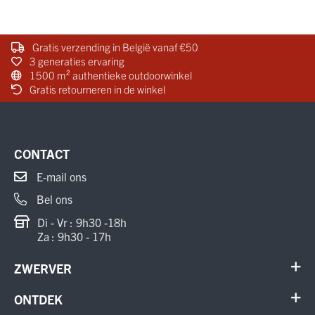
Gratis verzending in België vanaf €50
3 generaties ervaring
1500 m² authentieke outdoorwinkel
Gratis retourneren in de winkel
CONTACT
E-mail ons
Bel ons
Di - Vr : 9h30 -18h
Za : 9h30 - 17h
ZWERVER
Contact
ONTDEK