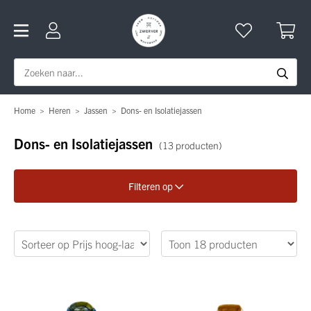
Home
>
Heren
>
Jassen
>
Dons- en Isolatiejassen
Dons- en Isolatiejassen
(13 producten)
Filteren op
Verfijn je zoekopdracht
Geslacht
Merk