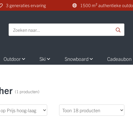
3 generaties ervaring
1500 m² authentieke outdo
Outdoor
Ski
Snowboard
Cadeaubon
her
(1 producten)