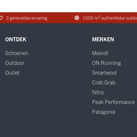
3 generaties ervaring
1500 m² authentieke outdo
ONTDEK
MERKEN
Schoenen
Meindl
Outdoor
ON Running
Outlet
Smartwool
Crab Grab
Nitro
Peak Performance
Patagonia