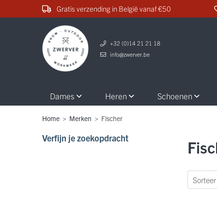
Gratis verzending in België vanaf €50
+32 (0)14 21 21 18
info@zwerver.be
Dames
Heren
Schoenen
Home
>
Merken
>
Fischer
Verfijn je zoekopdracht
Fisc