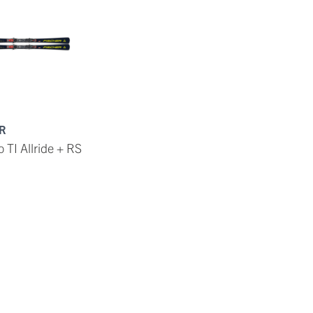
R
 TI Allride + RS
9