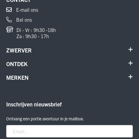
E-mail ons
Bel ons
Di - Vr : 9h30 -18h
Za : 9h30 - 17h
ZWERVER
Contact
ONTDEK
Verhuur en onderhoud
Schoenen
MERKEN
Annuleer order
Outdoor
Cadeaubon
Meindl
Outlet
ON Running
Inschrijven nieuwsbrief
Smartwool
Crab Grab
Ontvang een portie avontuur in je mailbox.
Nitro
Peak Performance