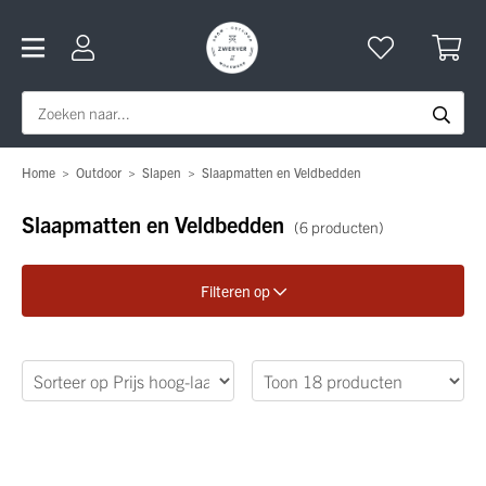
Home
>
Outdoor
>
Slapen
>
Slaapmatten en Veldbedden
Slaapmatten en Veldbedden
(6 producten)
Filteren op
Verfijn je zoekopdracht
Geslacht
Merk