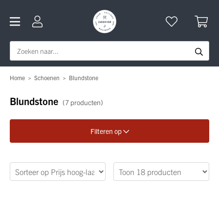
Home
>
Schoenen
>
Blundstone
Blundstone
(7 producten)
Filteren op
Verfijn je zoekopdracht
Geslacht
Maat