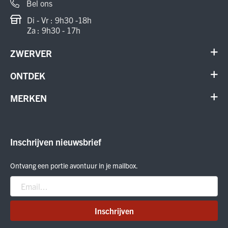
Bel ons
Di - Vr : 9h30 -18h
Za : 9h30 - 17h
ZWERVER
Contact
ONTDEK
Verhuur en onderhoud
Schoenen
MERKEN
Annuleer order
Outdoor
Cadeaubon
Meindl
Outlet
ON Running
Inschrijven nieuwsbrief
Smartwool
Crab Grab
Ontvang een portie avontuur in je mailbox.
Nitro
Peak Performance
Patagonia
Inschrijven