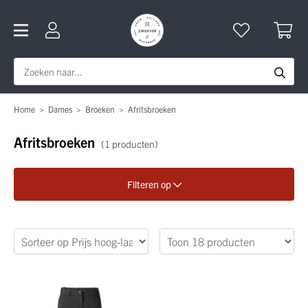
Home
>
Dames
>
Broeken
>
Afritsbroeken
Afritsbroeken
(1 producten)
Filteren op
Verfijn je zoekopdracht
Maat