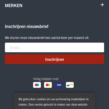
Verhuur en onderhoud
Schoenen
MERKEN
Annuleer order
Outdoor
Cadeaubon
Meindl
Outlet
ON Running
Inschrijven nieuwsbrief
Smartwool
Crab Grab
We sturen onze nieuwsbrief een aantal keer per maand uit.
Nitro
Peak Performance
Patagonia
Inschrijven
Veilig betalen met
Wij gebruiken cookies om uw surfervaring makkelijker te
maken. Door verder gebruik te maken van deze website