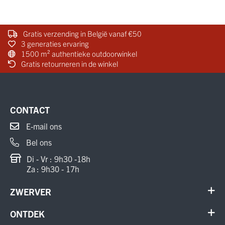
Gratis verzending in België vanaf €50
3 generaties ervaring
1500 m² authentieke outdoorwinkel
Gratis retourneren in de winkel
CONTACT
E-mail ons
Bel ons
Di - Vr : 9h30 -18h
Za : 9h30 - 17h
ZWERVER
Contact
ONTDEK