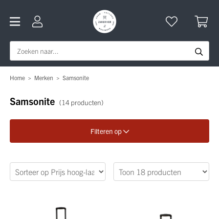
Home
>
Merken
>
Samsonite
Samsonite
(14 producten)
Filteren op
Verfijn je zoekopdracht
Categorie
Kleuren