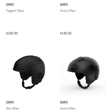
GIRO
GIRO
Taggert Mips
Avera Mips
€169.99
€149.95
GIRO
GIRO
Neo Mips
Avera Mips