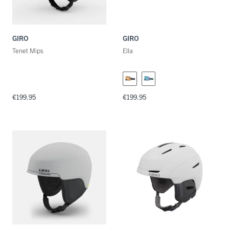
GIRO
GIRO
Tenet Mips
Ella
€199.95
€199.95