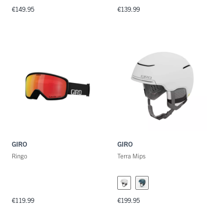
€149.95
€139.99
GIRO
GIRO
Ringo
Terra Mips
€119.99
€199.95