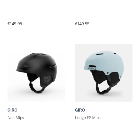
€149.95
€149.95
GIRO
GIRO
Neo Mips
Ledge FS Mips