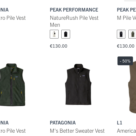
NIA
PEAK PERFORMANCE
PEAK P
ro Pile Vest
NatureRush Pile Vest
M Pile V
Men
0
€130.00
€130.00
- 50
%
NIA
PATAGONIA
L1
ro Pile Vest
M's Better Sweater Vest
America