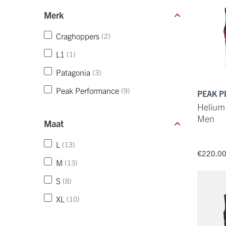
Merk
Craghoppers
(2)
L1
(1)
Patagonia
(3)
Peak Performance
(9)
PEAK 
Helium 
Men
Maat
L
(13)
€220.0
M
(13)
S
(8)
XL
(10)