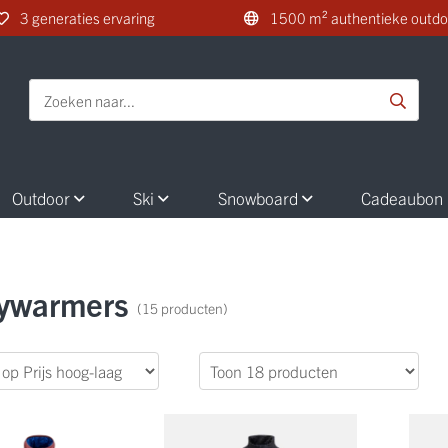
3 generaties ervaring
1500 m² authentieke outdo
Outdoor
Ski
Snowboard
Cadeaubon
ywarmers
(15 producten)