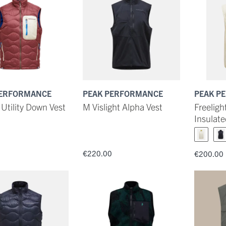
PERFORMANCE
PEAK PERFORMANCE
PEAK P
Utility Down Vest
M Vislight Alpha Vest
Freeligh
Insulat
0
€220.00
€200.00