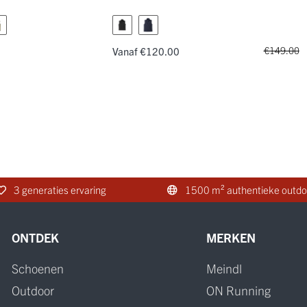
€149.00
0
Vanaf €120.00
3 generaties ervaring
1500 m² authentieke outdo
ONTDEK
MERKEN
Schoenen
Meindl
Outdoor
ON Running