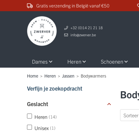
Gratis verzending in België vanaf €50
+32 (0)14 21 21 18
info@zwerver.be
Dames
Heren
Schoenen
Home
>
Heren
>
Jassen
>
Bodywarmers
Verfijn je zoekopdracht
Bod
Geslacht
Heren
(14)
Unisex
(1)