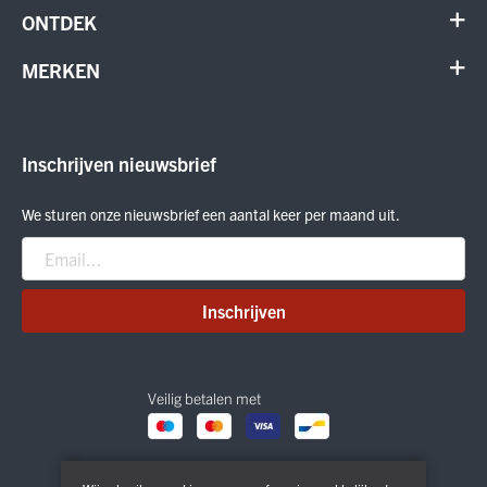
Contact
ONTDEK
Verhuur en onderhoud
Schoenen
MERKEN
Annuleer order
Outdoor
Cadeaubon
Meindl
Outlet
ON Running
Inschrijven nieuwsbrief
Smartwool
Crab Grab
We sturen onze nieuwsbrief een aantal keer per maand uit.
Nitro
Peak Performance
Patagonia
Inschrijven
Veilig betalen met