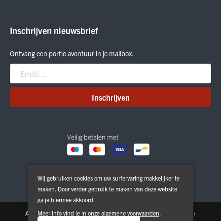
Cadeaubon
Meindl
Outlet
ON Running
Inschrijven nieuwsbrief
Smartwool
Crab Grab
Ontvang een portie avontuur in je mailbox.
Nitro
Peak Performance
Patagonia
Inschrijven
Veilig betalen met
Wij gebruiken cookies om uw surfervaring makkelijker te
maken. Door verder gebruik te maken van deze website
ga je hiermee akkoord.
Algemene voorwaarden
Meer info vind je in onze
Privacy & Cookie Policy
algemene voorwaarden
.
Disclaimer