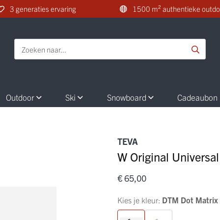
3 generaties ervaring
1500 m² authentieke outdo
Outdoor
Ski
Snowboard
Cadeaubon
TEVA
W Original Universal
€ 65,00
Kies je kleur:
DTM Dot Matrix 