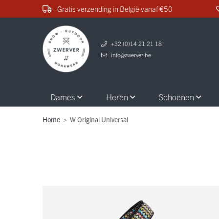
Gratis verzending in België vanaf €50
+32 (0)14 21 21 18
info@zwerver.be
Dames
Heren
Schoenen
Home
>
W Original Universal