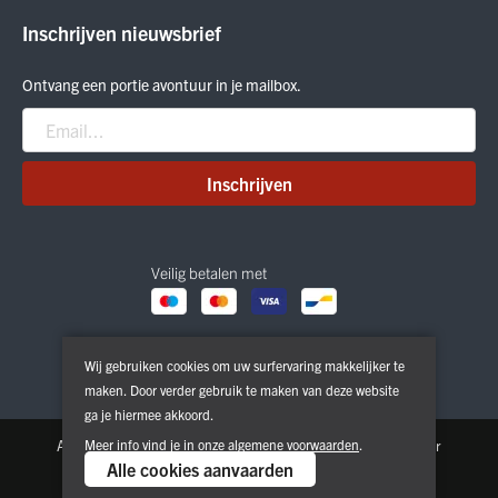
ON Running
Inschrijven nieuwsbrief
Smartwool
Crab Grab
Ontvang een portie avontuur in je mailbox.
Nitro
Peak Performance
Patagonia
Inschrijven
Veilig betalen met
Wij gebruiken cookies om uw surfervaring makkelijker te
maken. Door verder gebruik te maken van deze website
ga je hiermee akkoord.
Algemene voorwaarden
Meer info vind je in onze
Privacy & Cookie Policy
algemene voorwaarden
.
Disclaimer
Alle cookies aanvaarden
Copyright © 2026. All Rights Reserved | Powered by
Tilroy