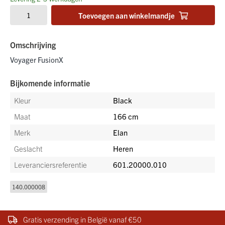
Toevoegen aan winkelmandje
Omschrijving
Voyager FusionX
Bijkomende informatie
Kleur
Black
Maat
166 cm
Merk
Elan
Geslacht
Heren
Leveranciersreferentie
601.20000.010
140.000008
Gratis verzending in België vanaf €50