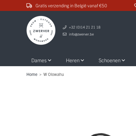
Gratis verzending in België vanaf €50
+32 (0)14 21 21 18
info@zwerver.be
Dames
Heren
Schoenen
Home
>
W Olowahu