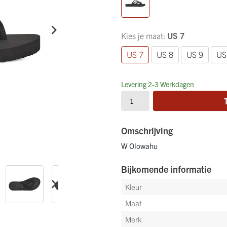
Kies je maat:
US 7
US 7
US 8
US 9
US
Levering 2-3 Werkdagen
Omschrijving
W Olowahu
Bijkomende informatie
Kleur
Maat
Merk