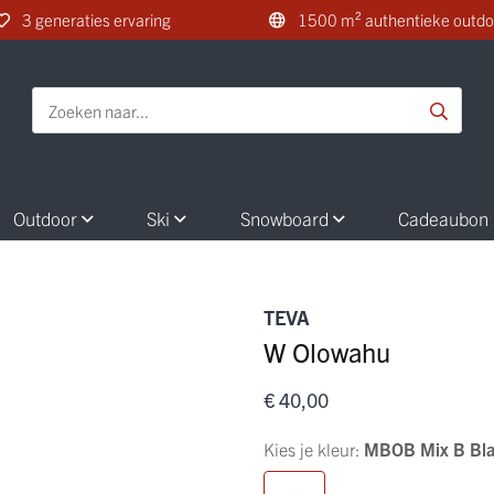
3 generaties ervaring
1500 m² authentieke outdo
Outdoor
Ski
Snowboard
Cadeaubon
TEVA
W Olowahu
€ 40,00
Kies je kleur:
MBOB Mix B Bla