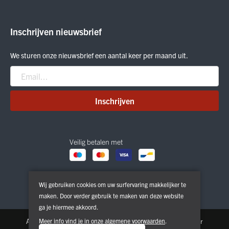
Cadeaubon
Meindl
Outlet
ON Running
Inschrijven nieuwsbrief
Smartwool
Crab Grab
We sturen onze nieuwsbrief een aantal keer per maand uit.
Nitro
Peak Performance
Patagonia
Inschrijven
Veilig betalen met
Wij gebruiken cookies om uw surfervaring makkelijker te
maken. Door verder gebruik te maken van deze website
ga je hiermee akkoord.
Algemene voorwaarden
Meer info vind je in onze
Privacy & Cookie Policy
algemene voorwaarden
.
Disclaimer