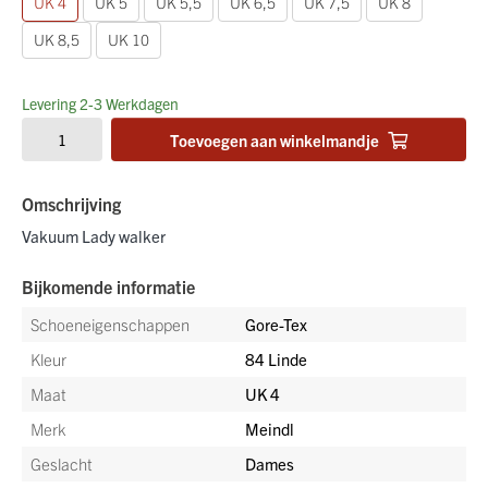
UK 4
UK 5
UK 5,5
UK 6,5
UK 7,5
UK 8
UK 8,5
UK 10
Levering 2-3 Werkdagen
Toevoegen aan winkelmandje
Omschrijving
Vakuum Lady walker
Bijkomende informatie
Schoeneigenschappen
Gore-Tex
Kleur
84 Linde
Maat
UK 4
Merk
Meindl
Geslacht
Dames