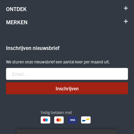
Contact
ONTDEK
Verhuur en onderhoud
Schoenen
MERKEN
Annuleer order
Outdoor
Cadeaubon
Meindl
Outlet
ON Running
Inschrijven nieuwsbrief
Smartwool
Crab Grab
We sturen onze nieuwsbrief een aantal keer per maand uit.
Nitro
Peak Performance
Patagonia
Inschrijven
Veilig betalen met