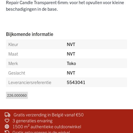
Repair Candle Transparent 6mm: voor het opvullen voor kleine
beschadigingen in de base.
Bijkomende informatie
Kleur
NVT
Maat
NVT
Merk
Toko
Geslacht
NVT
Leveranciersreferentie
5543041
226.000060
Gratis verzending in België vanaf €50
3 generaties ervaring
1500 m² authentieke outdoorwinkel
Gratis retourneren in de winkel