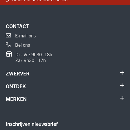
CONTACT
E-mail ons
Bel ons
Di - Vr : 9h30 -18h
Za : 9h30 - 17h
ZWERVER
Contact
ONTDEK
Verhuur en onderhoud
Schoenen
MERKEN
Annuleer order
Outdoor
Cadeaubon
Meindl
Outlet
ON Running
Inschrijven nieuwsbrief
Smartwool