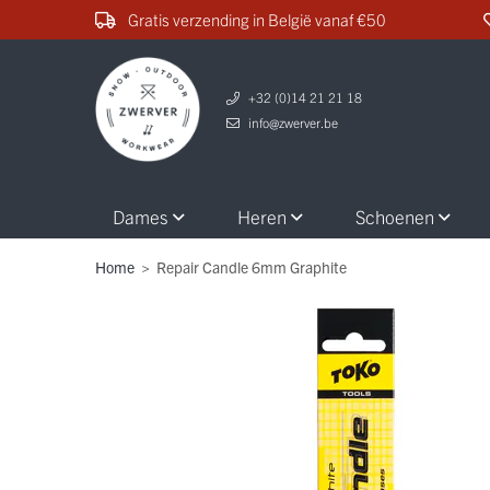
Gratis verzending in België vanaf €50
+32 (0)14 21 21 18
info@zwerver.be
Dames
Heren
Schoenen
Home
>
Repair Candle 6mm Graphite