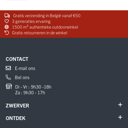
Gratis verzending in België vanaf €50
3 generaties ervaring
1500 m² authentieke outdoorwinkel
Gratis retourneren in de winkel
CONTACT
E-mail ons
Bel ons
Di - Vr : 9h30 -18h
Za : 9h30 - 17h
ZWERVER
Contact
ONTDEK
Verhuur en onderhoud