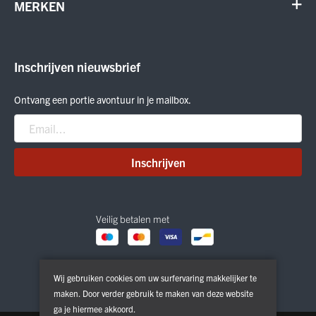
Schoenen
MERKEN
Annuleer order
Outdoor
Cadeaubon
Meindl
Outlet
ON Running
Inschrijven nieuwsbrief
Smartwool
Crab Grab
Ontvang een portie avontuur in je mailbox.
Nitro
Peak Performance
Patagonia
Inschrijven
Veilig betalen met
Wij gebruiken cookies om uw surfervaring makkelijker te
maken. Door verder gebruik te maken van deze website
ga je hiermee akkoord.