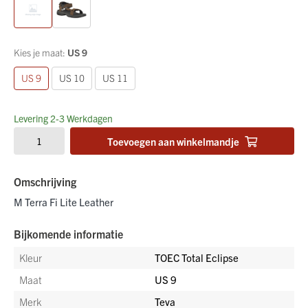
Kies je maat:
US 9
US 9
US 10
US 11
Levering 2-3 Werkdagen
Toevoegen aan winkelmandje
Omschrijving
M Terra Fi Lite Leather
Bijkomende informatie
Kleur
TOEC Total Eclipse
Maat
US 9
Merk
Teva