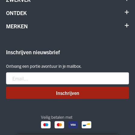
Contact
ONTDEK
Verhuur en onderhoud
Schoenen
MERKEN
Annuleer order
Outdoor
Cadeaubon
Meindl
Outlet
ON Running
Inschrijven nieuwsbrief
Smartwool
Crab Grab
Ontvang een portie avontuur in je mailbox.
Nitro
Peak Performance
Patagonia
Inschrijven
Veilig betalen met