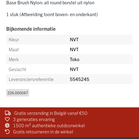
Base Brush Nylon: all round borstel uit nylon
1 stuk (Afbeelding toont boven- en onderkant)
Bijkomende informatie
Kleur
NVT
Maat
NVT
Merk
Toko
Geslacht
NVT
Leveranciersreferentie
5545245
226.000047
Gratis verzending in België vanaf €50
3 generaties ervaring
1500 m² authentieke outdoorwinkel
Gratis retourneren in de winkel