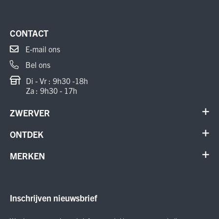
CONTACT
E-mail ons
Bel ons
Di - Vr : 9h30 -18h
Za : 9h30 - 17h
ZWERVER
Contact
ONTDEK
Verhuur en onderhoud
Schoenen
MERKEN
Annuleer order
Outdoor
Cadeaubon
Meindl
Outlet
ON Running
Inschrijven nieuwsbrief
Smartwool
Crab Grab