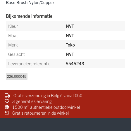
Base Brush Nylon/Copper
Bijkomende informatie
Kleur
NVT
Maat
NVT
Merk
Toko
Geslacht
NVT
Leveranciersreferentie
5545243
226.000045
Gratis verzending in België vanaf €50
3 generaties ervaring
1500 m² authentieke outdoorwinkel
Gratis retourneren in de winkel