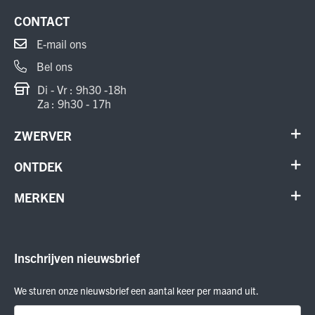
CONTACT
E-mail ons
Bel ons
Di - Vr : 9h30 -18h
Za : 9h30 - 17h
ZWERVER
Contact
ONTDEK
Verhuur en onderhoud
Schoenen
MERKEN
Annuleer order
Outdoor
Cadeaubon
Meindl
Outlet
ON Running
Inschrijven nieuwsbrief
Smartwool
Crab Grab
We sturen onze nieuwsbrief een aantal keer per maand uit.
Nitro